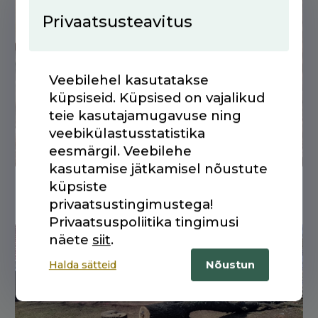
Privaatsusteavitus
Eritellimusel aknalauad
Veebilehel kasutatakse
massiivse muljega –
küpsiseid. Küpsised on vajalikud
kuidas Resultes lahendas
teie kasutajamugavuse ning
kliendi soovi kiirelt ja
veebikülastusstatistika
täpselt.
eesmärgil. Veebilehe
kasutamise jätkamisel nõustute
Vaata siit
küpsiste
privaatsustingimustega!
Privaatsuspoliitika tingimusi
näete
siit
.
Halda sätteid
Nõustun