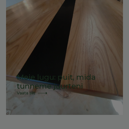
Meie lugu: puit, mida
tunneme juurteni
Vaata siit