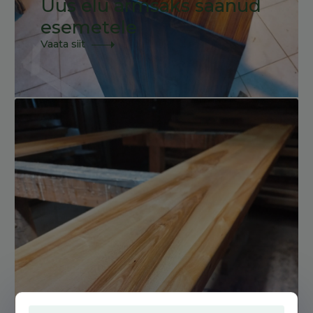
Uus elu armsaks saanud
esemetele
Vaata siit