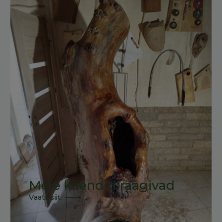
Meie kliendid räägivad
Vaata siit