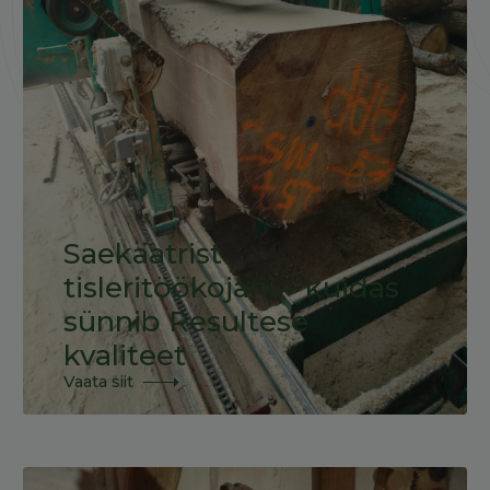
Saekaatrist
tisleritöökojani – kuidas
sünnib Resultese
kvaliteet
Vaata siit