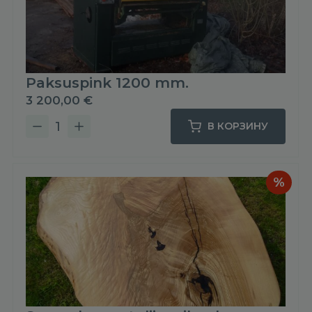
Paksuspink 1200 mm.
3 200,00
€
В КОРЗИНУ
Количество
товара
Paksuspink
1200
mm.
%