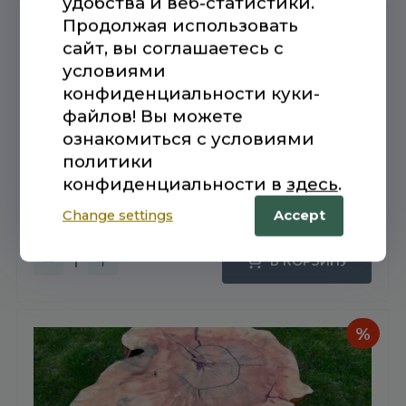
удобства и веб-статистики.
täispuidust
Продолжая использовать
laud
%
сайт, вы соглашаетесь с
условиями
конфиденциальности куки-
файлов! Вы можете
ознакомиться с условиями
политики
конфиденциальности в
здесь
.
Saarvahtra kettast diivanilaud
Change settings
Accept
Первоначальная
Текущая
300,00
€
480,00
€
цена
цена:
В КОРЗИНУ
Количество
составляла
300,00 €.
товара
480,00 €.
Saarvahtra
kettast
diivanilaud
%