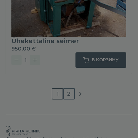
Ühekettaline seimer
950,00
€
В КОРЗИНУ
Количество
товара
Ühekettaline
seimer
Далее
1
2