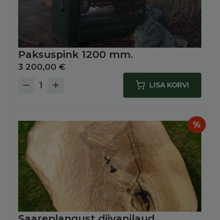
Paksuspink 1200 mm.
3 200,00
€
LISA KORVI
Paksuspink
1200
mm.
kogus
%
Saareplangust diivanilaud