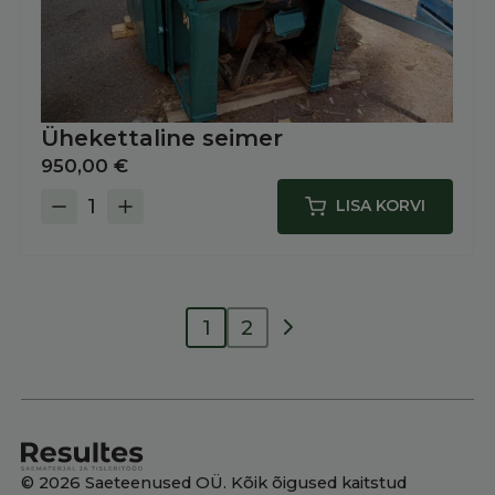
Ühekettaline seimer
950,00
€
LISA KORVI
Ühekettaline
seimer
kogus
Järgmised
1
2
© 2026 Saeteenused OÜ. Kõik õigused kaitstud