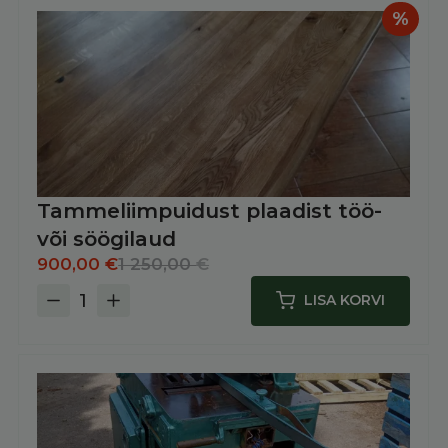
%
Tammeliimpuidust plaadist töö-
või söögilaud
Algne
Praegune
900,00
€
1 250,00
€
hind
hind
LISA KORVI
Tammeliimpuidust
oli:
on:
plaadist
1
900,00 €.
töö-
250,00 €.
või
söögilaud
kogus