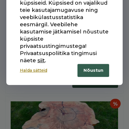
kogus
küpsiseid. Küpsised on vajalikud
%
teie kasutajamugavuse ning
veebikülastusstatistika
eesmärgil. Veebilehe
kasutamise jätkamisel nõustute
küpsiste
privaatsustingimustega!
Privaatsuspoliitika tingimusi
näete
siit
.
Saarvahtra kettast diivanilaud
Algne
Praegune
300,00
€
480,00
€
Halda sätteid
Nõustun
hind
hind
LISA KORVI
Saarvahtra
oli:
on:
kettast
480,00 €.
300,00 €.
diivanilaud
kogus
%